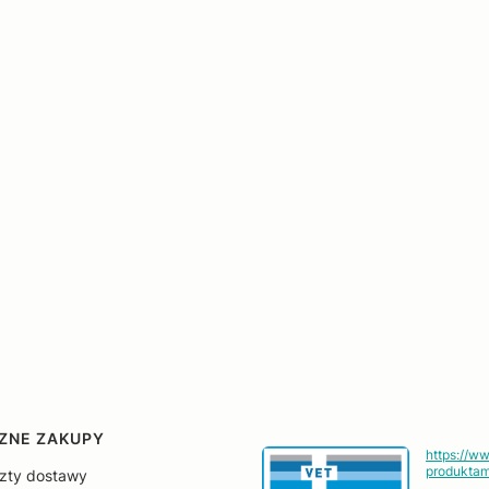
ZNE ZAKUPY
https://w
produktam
szty dostawy