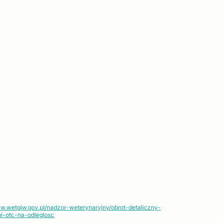
ww.wetgiw.gov.pl/nadzor-weterynaryjny/obrot-detaliczny-
i-otc-na-odleglosc