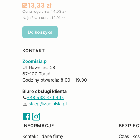
Cena promocyjna
13,33 zł
Cena regularna:
14,03 zł
Najniższa cena:
12,91 zł
Do koszyka
KONTAKT
Zoomisia.pl
Ul. Równinna 28
87-100 Toruń
Godziny otwarcia: 8.00 – 19.00
Biuro obsługi klienta
📞
+48 533 679 495
✉️
sklep@zoomisia.pl
Linki w stopce
INFORMACJE
BEZPIEC
Kontakt i dane firmy
Czas i ko