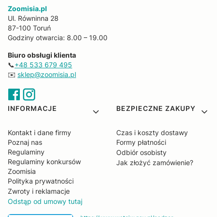
Zoomisia.pl
Ul. Równinna 28
87-100 Toruń
Godziny otwarcia: 8.00 – 19.00
Biuro obsługi klienta
📞
+48 533 679 495
✉️
sklep@zoomisia.pl
Linki w stopce
INFORMACJE
BEZPIECZNE ZAKUPY
Kontakt i dane firmy
Czas i koszty dostawy
Poznaj nas
Formy płatności
Regulaminy
Odbiór osobisty
Regulaminy konkursów
Jak złożyć zamówienie?
Zoomisia
Polityka prywatności
Zwroty i reklamacje
Odstąp od umowy tutaj