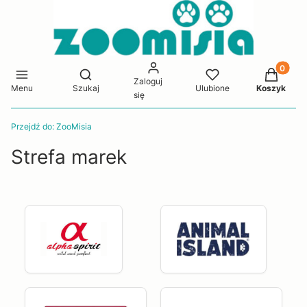
Produkty 
Otwórz wyszukiwarkę
Zaloguj
Menu
Szukaj
Ulubione
Koszyk
się
Przejdź do:
ZooMisia
Strefa marek