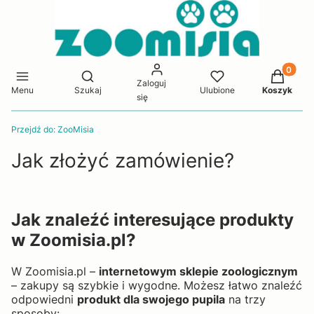
Produkty 
Otwórz wyszukiwarkę
Zaloguj
Menu
Szukaj
Ulubione
Koszyk
się
Przejdź do:
ZooMisia
Jak złożyć zamówienie?
Jak znaleźć interesujące produkty
w Zoomisia.pl?
W Zoomisia.pl –
internetowym sklepie zoologicznym
– zakupy są szybkie i wygodne. Możesz łatwo znaleźć
odpowiedni
produkt dla swojego pupila
na trzy
sposoby: