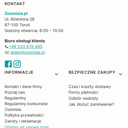
KONTAKT
Zoomisia.pl
Ul. Równinna 28
87-100 Toruń
Godziny otwarcia: 8.00 – 19.00
Biuro obsługi klienta
📞
+48 533 679 495
✉️
sklep@zoomisia.pl
Linki w stopce
INFORMACJE
BEZPIECZNE ZAKUPY
Kontakt i dane firmy
Czas i koszty dostawy
Poznaj nas
Formy płatności
Regulaminy
Odbiór osobisty
Regulaminy konkursów
Jak złożyć zamówienie?
Zoomisia
Polityka prywatności
Zwroty i reklamacje
Odstąp od umowy tutaj