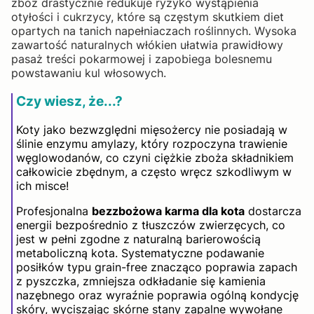
zbóż drastycznie redukuje ryzyko wystąpienia
otyłości i cukrzycy, które są częstym skutkiem diet
opartych na tanich napełniaczach roślinnych. Wysoka
zawartość naturalnych włókien ułatwia prawidłowy
pasaż treści pokarmowej i zapobiega bolesnemu
powstawaniu kul włosowych.
Czy wiesz, że...?
Koty jako bezwzględni mięsożercy nie posiadają w
ślinie enzymu amylazy, który rozpoczyna trawienie
węglowodanów, co czyni ciężkie zboża składnikiem
całkowicie zbędnym, a często wręcz szkodliwym w
ich misce!
Profesjonalna
bezzbożowa karma dla kota
dostarcza
energii bezpośrednio z tłuszczów zwierzęcych, co
jest w pełni zgodne z naturalną barierowością
metaboliczną kota. Systematyczne podawanie
posiłków typu grain-free znacząco poprawia zapach
z pyszczka, zmniejsza odkładanie się kamienia
nazębnego oraz wyraźnie poprawia ogólną kondycję
skóry, wyciszając skórne stany zapalne wywołane