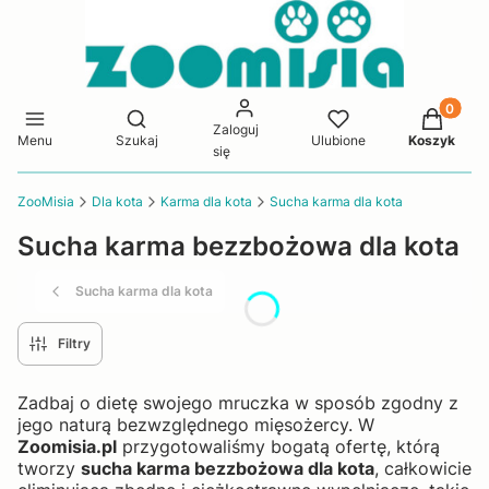
Produkty 
Otwórz wyszukiwarkę
Zaloguj
Menu
Szukaj
Ulubione
Koszyk
się
ZooMisia
Dla kota
Karma dla kota
Sucha karma dla kota
Sucha karma bezzbożowa dla kota
Sucha karma dla kota
Filtry
Zadbaj o dietę swojego mruczka w sposób zgodny z
jego naturą bezwzględnego mięsożercy. W
Zoomisia.pl
przygotowaliśmy bogatą ofertę, którą
tworzy
sucha karma bezzbożowa dla kota
, całkowicie