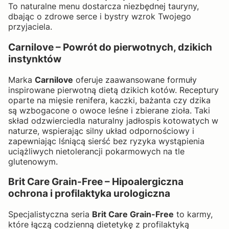
To naturalne menu dostarcza niezbędnej tauryny,
dbając o zdrowe serce i bystry wzrok Twojego
przyjaciela.
Carnilove – Powrót do pierwotnych, dzikich
instynktów
Marka
Carnilove
oferuje zaawansowane formuły
inspirowane pierwotną dietą dzikich kotów. Receptury
oparte na mięsie renifera, kaczki, bażanta czy dzika
są wzbogacone o owoce leśne i zbierane zioła. Taki
skład odzwierciedla naturalny jadłospis kotowatych w
naturze, wspierając silny układ odpornościowy i
zapewniając lśniącą sierść bez ryzyka wystąpienia
uciążliwych nietolerancji pokarmowych na tle
glutenowym.
Brit Care Grain-Free – Hipoalergiczna
ochrona i profilaktyka urologiczna
Specjalistyczna seria
Brit Care Grain-Free
to karmy,
które łączą codzienną dietetykę z profilaktyką