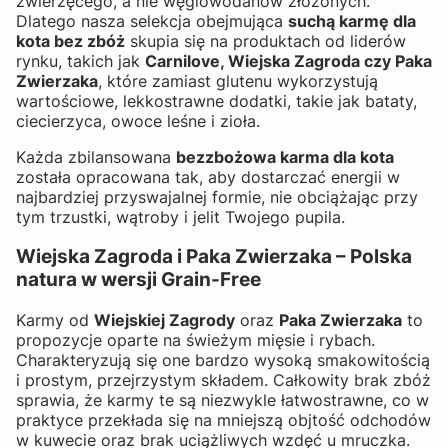
zwierzęcego, a nie węglowodanów złożonych.
Dlatego nasza selekcja obejmująca
suchą karmę dla
kota bez zbóż
skupia się na produktach od liderów
rynku, takich jak
Carnilove, Wiejska Zagroda czy Paka
Zwierzaka
, które zamiast glutenu wykorzystują
wartościowe, lekkostrawne dodatki, takie jak bataty,
ciecierzyca, owoce leśne i zioła.
Każda zbilansowana
bezzbożowa karma dla kota
została opracowana tak, aby dostarczać energii w
najbardziej przyswajalnej formie, nie obciążając przy
tym trzustki, wątroby i jelit Twojego pupila.
Wiejska Zagroda i Paka Zwierzaka – Polska
natura w wersji Grain-Free
Karmy od
Wiejskiej Zagrody
oraz
Paka Zwierzaka
to
propozycje oparte na świeżym mięsie i rybach.
Charakteryzują się one bardzo wysoką smakowitością
i prostym, przejrzystym składem. Całkowity brak zbóż
sprawia, że karmy te są niezwykle łatwostrawne, co w
praktyce przekłada się na mniejszą objtość odchodów
w kuwecie oraz brak uciążliwych wzdęć u mruczka.