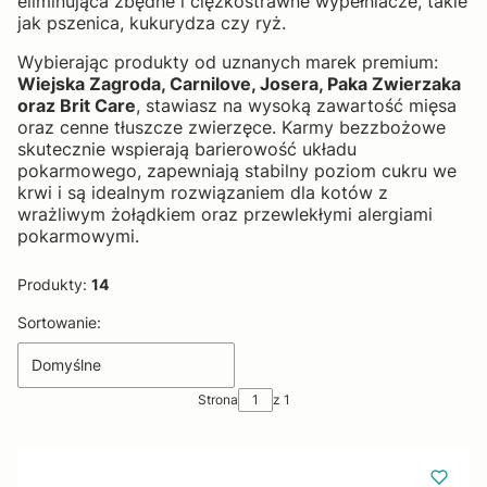
eliminująca zbędne i ciężkostrawne wypełniacze, takie
jak pszenica, kukurydza czy ryż.
Wybierając produkty od uznanych marek premium:
Wiejska Zagroda, Carnilove, Josera, Paka Zwierzaka
oraz Brit Care
, stawiasz na wysoką zawartość mięsa
oraz cenne tłuszcze zwierzęce. Karmy bezzbożowe
skutecznie wspierają barierowość układu
pokarmowego, zapewniają stabilny poziom cukru we
krwi i są idealnym rozwiązaniem dla kotów z
wrażliwym żołądkiem oraz przewlekłymi alergiami
pokarmowymi.
Produkty:
14
Lista produktów
Sortowanie:
Domyślne
Strona
z 1