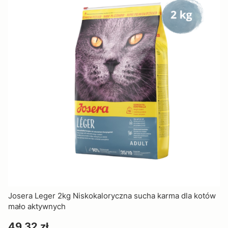
Josera Leger 2kg Niskokaloryczna sucha karma dla kotów
mało aktywnych
Cena
49,32 zł