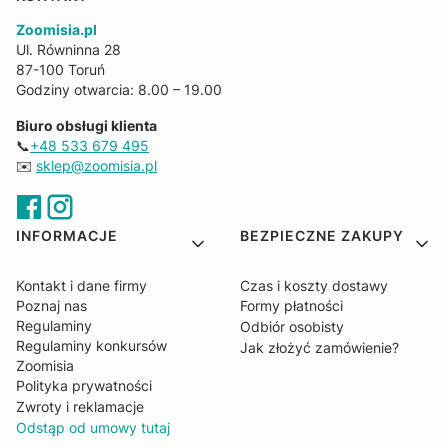
Zoomisia.pl
Ul. Równinna 28
87-100 Toruń
Godziny otwarcia: 8.00 – 19.00
Biuro obsługi klienta
📞
+48 533 679 495
✉️
sklep@zoomisia.pl
Linki w stopce
INFORMACJE
BEZPIECZNE ZAKUPY
Kontakt i dane firmy
Czas i koszty dostawy
Poznaj nas
Formy płatności
Regulaminy
Odbiór osobisty
Regulaminy konkursów
Jak złożyć zamówienie?
Zoomisia
Polityka prywatności
Zwroty i reklamacje
Odstąp od umowy tutaj