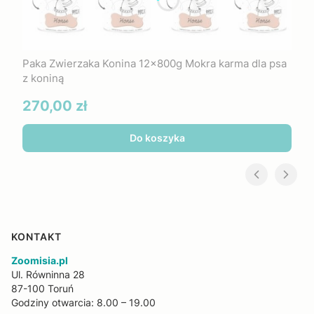
Paka Zwierzaka Konina 12x800g Mokra karma dla psa
z koniną
Cena
270,00 zł
Do koszyka
KONTAKT
Zoomisia.pl
Ul. Równinna 28
87-100 Toruń
Godziny otwarcia: 8.00 – 19.00