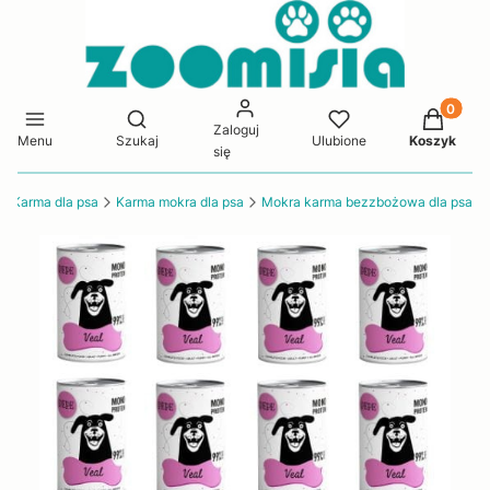
Produkty 
Otwórz wyszukiwarkę
Zaloguj
Menu
Szukaj
Ulubione
Koszyk
się
Karma dla psa
Karma mokra dla psa
Mokra karma bezzbożowa dla psa