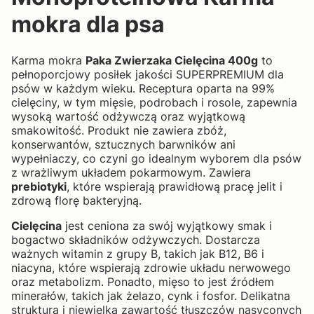
mokra dla psa
Karma mokra
Paka Zwierzaka Cielęcina 400g
to
pełnoporcjowy posiłek jakości SUPERPREMIUM dla
psów w każdym wieku. Receptura oparta na 99%
cielęciny, w tym mięsie, podrobach i rosole, zapewnia
wysoką wartość odżywczą oraz wyjątkową
smakowitość. Produkt nie zawiera zbóż,
konserwantów, sztucznych barwników ani
wypełniaczy, co czyni go idealnym wyborem dla psów
z wrażliwym układem pokarmowym. Zawiera
prebiotyki
, które wspierają prawidłową pracę jelit i
zdrową florę bakteryjną.
Cielęcina
jest ceniona za swój wyjątkowy smak i
bogactwo składników odżywczych. Dostarcza
ważnych witamin z grupy B, takich jak B12, B6 i
niacyna, które wspierają zdrowie układu nerwowego
oraz metabolizm. Ponadto, mięso to jest źródłem
minerałów, takich jak żelazo, cynk i fosfor. Delikatna
struktura i niewielka zawartość tłuszczów nasyconych