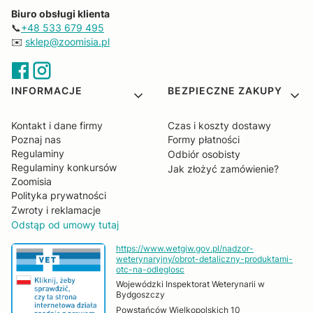
Biuro obsługi klienta
📞
+48 533 679 495
✉️
sklep@zoomisia.pl
Linki w stopce
INFORMACJE
BEZPIECZNE ZAKUPY
Kontakt i dane firmy
Czas i koszty dostawy
Poznaj nas
Formy płatności
Regulaminy
Odbiór osobisty
Regulaminy konkursów
Jak złożyć zamówienie?
Zoomisia
Polityka prywatności
Zwroty i reklamacje
Odstąp od umowy tutaj
https://www.wetgiw.gov.pl/nadzor-
weterynaryjny/obrot-detaliczny-produktami-
otc-na-odleglosc
Wojewódzki Inspektorat Weterynarii w
Bydgoszczy
Powstańców Wielkopolskich 10