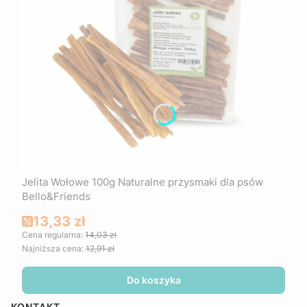
Jelita Wołowe 100g Naturalne przysmaki dla psów
Bello&Friends
Cena promocyjna
13,33 zł
Cena regularna:
14,03 zł
Najniższa cena:
12,91 zł
Do koszyka
KONTAKT