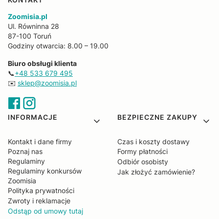
Zoomisia.pl
Ul. Równinna 28
87-100 Toruń
Godziny otwarcia: 8.00 – 19.00
Biuro obsługi klienta
📞
+48 533 679 495
✉️
sklep@zoomisia.pl
Linki w stopce
INFORMACJE
BEZPIECZNE ZAKUPY
Kontakt i dane firmy
Czas i koszty dostawy
Poznaj nas
Formy płatności
Regulaminy
Odbiór osobisty
Regulaminy konkursów
Jak złożyć zamówienie?
Zoomisia
Polityka prywatności
Zwroty i reklamacje
Odstąp od umowy tutaj