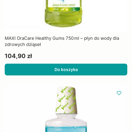
MAXI OraCare Healthy Gums 750 ml – płyn do wody dla
zdrowych dziąseł
Cena
104,90 zł
Do koszyka