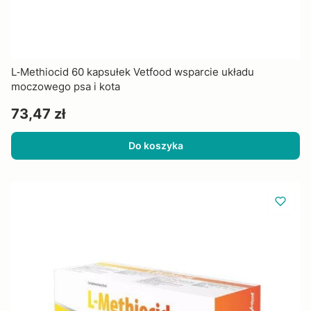
L‑Methiocid 60 kapsułek Vetfood wsparcie układu
moczowego psa i kota
Cena
73,47 zł
Do koszyka