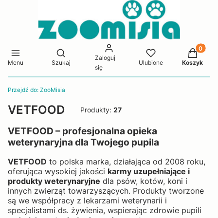
Produkty 
Otwórz wyszukiwarkę
Zaloguj
Menu
Szukaj
Ulubione
Koszyk
się
Przejdź do:
ZooMisia
VETFOOD
Produkty:
27
VETFOOD – profesjonalna opieka
weterynaryjna dla Twojego pupila
VETFOOD
to polska marka, działająca od 2008 roku,
oferująca wysokiej jakości
karmy uzupełniające i
produkty weterynaryjne
dla psów, kotów, koni i
innych zwierząt towarzyszących. Produkty tworzone
są we współpracy z lekarzami weterynarii i
specjalistami ds. żywienia, wspierając zdrowie pupili