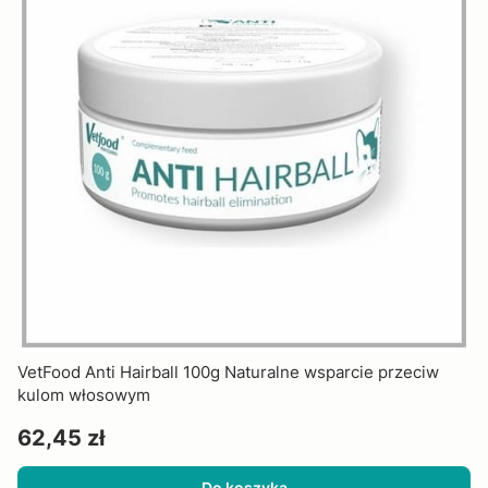
VetFood Anti Hairball 100g Naturalne wsparcie przeciw
kulom włosowym
Cena
62,45 zł
Do koszyka