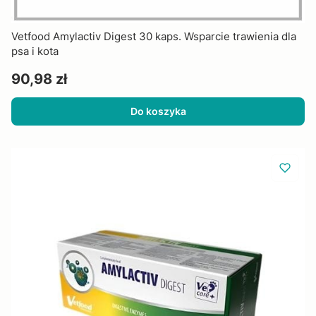
Vetfood Amylactiv Digest 30 kaps. Wsparcie trawienia dla
psa i kota
Cena
90,98 zł
Do koszyka