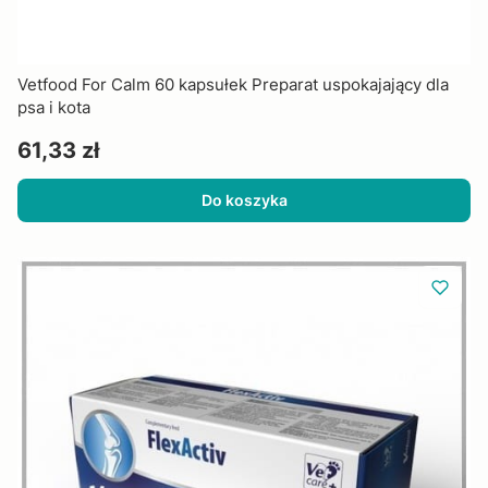
Vetfood For Calm 60 kapsułek Preparat uspokajający dla
psa i kota
Cena
61,33 zł
Do koszyka