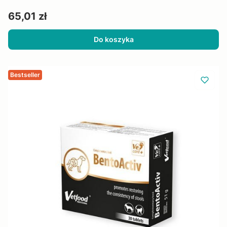
Cena
65,01 zł
Do koszyka
Bestseller