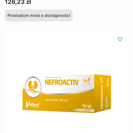
Cena
126,23 zł
Powiadom mnie o dostępności