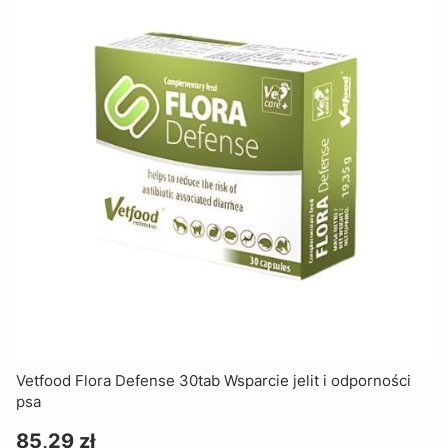
Vetfood Flora Defense 30tab Wsparcie jelit i odporności
psa
Cena
85,29 zł