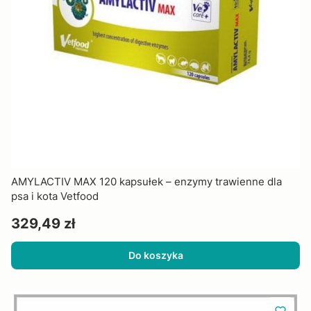
AMYLACTIV MAX 120 kapsułek – enzymy trawienne dla
psa i kota Vetfood
Cena
329,49 zł
Do koszyka