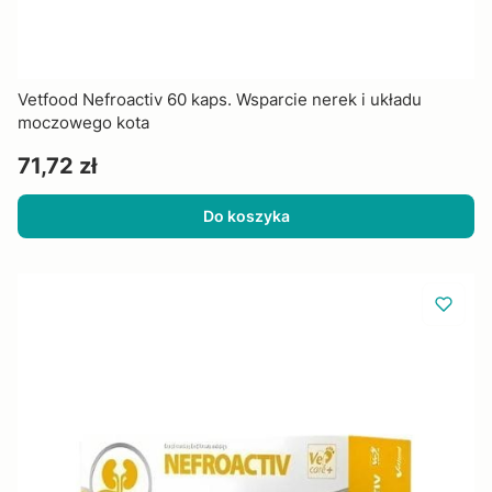
Vetfood Nefroactiv 60 kaps. Wsparcie nerek i układu
moczowego kota
Cena
71,72 zł
Do koszyka