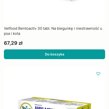
Vetfood Bentoactiv 30 tabl. Na biegunkę i niestrawność u
psa i kota
Cena
67,29 zł
Do koszyka