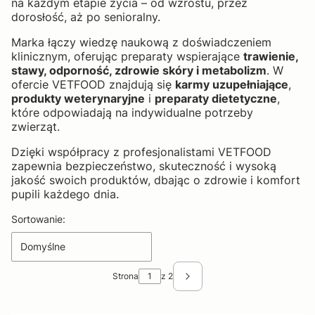
na każdym etapie życia – od wzrostu, przez
dorosłość, aż po senioralny.
Marka łączy wiedzę naukową z doświadczeniem
klinicznym, oferując preparaty wspierające
trawienie,
stawy, odporność, zdrowie skóry i metabolizm
. W
ofercie VETFOOD znajdują się
karmy uzupełniające
,
produkty weterynaryjne
i
preparaty dietetyczne
,
które odpowiadają na indywidualne potrzeby
zwierząt.
Dzięki współpracy z profesjonalistami VETFOOD
zapewnia bezpieczeństwo, skuteczność i wysoką
jakość swoich produktów, dbając o zdrowie i komfort
pupili każdego dnia.
Lista produktów
Sortowanie:
Domyślne
Strona
z 2
Następne produkty