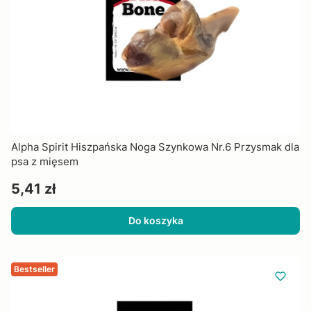
Alpha Spirit Hiszpańska Noga Szynkowa Nr.6 Przysmak dla
psa z mięsem
Cena
5,41 zł
Do koszyka
Bestseller