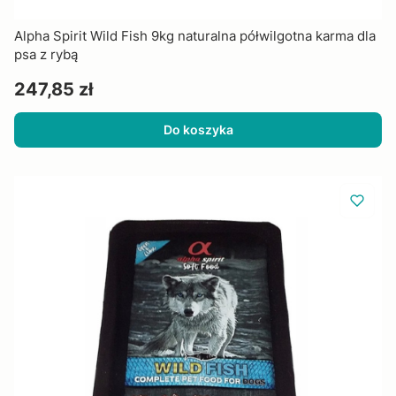
Alpha Spirit Wild Fish 9kg naturalna półwilgotna karma dla
psa z rybą
Cena
247,85 zł
Do koszyka