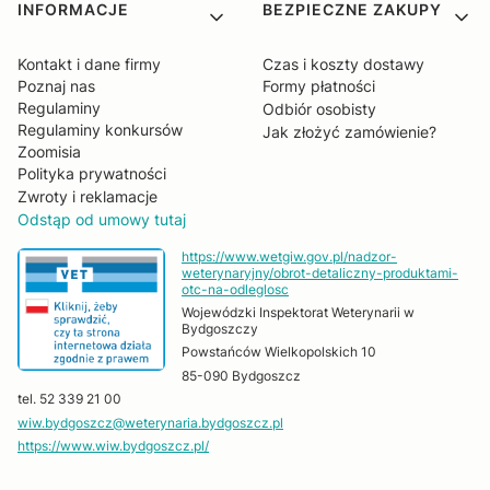
Linki w stopce
INFORMACJE
BEZPIECZNE ZAKUPY
Kontakt i dane firmy
Czas i koszty dostawy
Poznaj nas
Formy płatności
Regulaminy
Odbiór osobisty
Regulaminy konkursów
Jak złożyć zamówienie?
Zoomisia
Polityka prywatności
Zwroty i reklamacje
Odstąp od umowy tutaj
https://www.wetgiw.gov.pl/nadzor-
weterynaryjny/obrot-detaliczny-produktami-
otc-na-odleglosc
Wojewódzki Inspektorat Weterynarii w
Bydgoszczy
Powstańców Wielkopolskich 10
85-090 Bydgoszcz
tel. 52 339 21 00
wiw.bydgoszcz@weterynaria.bydgoszcz.pl
https://www.wiw.bydgoszcz.pl/