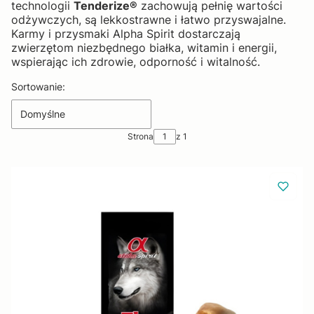
technologii
Tenderize®
zachowują pełnię wartości
odżywczych, są lekkostrawne i łatwo przyswajalne.
Karmy i przysmaki Alpha Spirit dostarczają
zwierzętom niezbędnego białka, witamin i energii,
wspierając ich zdrowie, odporność i witalność.
Lista produktów
Sortowanie:
Domyślne
Strona
z 1