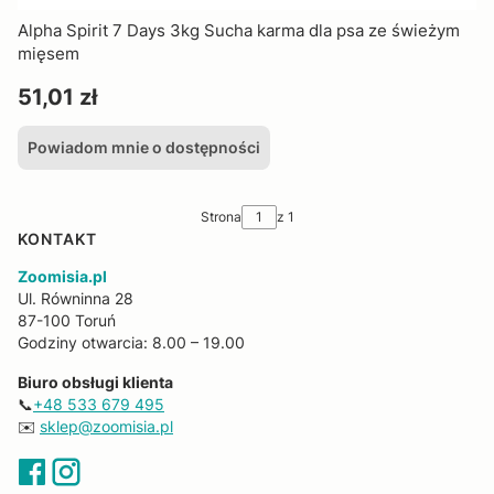
Alpha Spirit 7 Days 3kg Sucha karma dla psa ze świeżym
mięsem
Cena
51,01 zł
Powiadom mnie o dostępności
Strona
z 1
KONTAKT
Zoomisia.pl
Ul. Równinna 28
87-100 Toruń
Godziny otwarcia: 8.00 – 19.00
Biuro obsługi klienta
📞
+48 533 679 495
✉️
sklep@zoomisia.pl