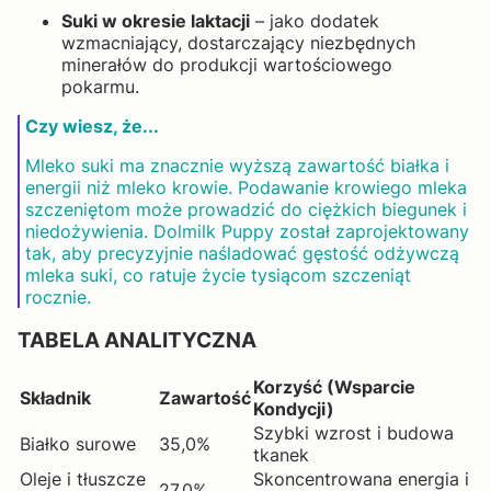
Suki w okresie laktacji
– jako dodatek
wzmacniający, dostarczający niezbędnych
minerałów do produkcji wartościowego
pokarmu.
Czy wiesz, że...
Mleko suki ma znacznie wyższą zawartość białka i
energii niż mleko krowie. Podawanie krowiego mleka
szczeniętom może prowadzić do ciężkich biegunek i
niedożywienia. Dolmilk Puppy został zaprojektowany
tak, aby precyzyjnie naśladować gęstość odżywczą
mleka suki, co ratuje życie tysiącom szczeniąt
rocznie.
TABELA ANALITYCZNA
Korzyść (Wsparcie
Składnik
Zawartość
Kondycji)
Szybki wzrost i budowa
Białko surowe
35,0%
tkanek
Oleje i tłuszcze
Skoncentrowana energia i
27,0%