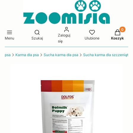
Produkty 
Otwórz wyszukiwarkę
Zaloguj
Menu
Szukaj
Ulubione
Koszyk
się
la psa
Karma dla psa
Sucha karma dla psa
Sucha karma dla szczeniąt