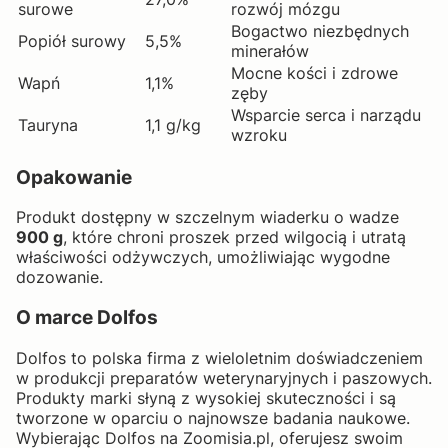
surowe
rozwój mózgu
Bogactwo niezbędnych
Popiół surowy
5,5%
minerałów
Mocne kości i zdrowe
Wapń
1,1%
zęby
Wsparcie serca i narządu
Tauryna
1,1 g/kg
wzroku
Opakowanie
Produkt dostępny w szczelnym wiaderku o wadze
900 g
, które chroni proszek przed wilgocią i utratą
właściwości odżywczych, umożliwiając wygodne
dozowanie.
O marce Dolfos
Dolfos to polska firma z wieloletnim doświadczeniem
w produkcji preparatów weterynaryjnych i paszowych.
Produkty marki słyną z wysokiej skuteczności i są
tworzone w oparciu o najnowsze badania naukowe.
Wybierając Dolfos na Zoomisia.pl, oferujesz swoim