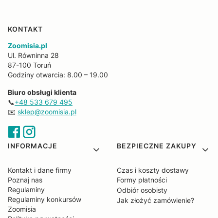
KONTAKT
Zoomisia.pl
Ul. Równinna 28
87-100 Toruń
Godziny otwarcia: 8.00 – 19.00
Biuro obsługi klienta
📞
+48 533 679 495
✉️
sklep@zoomisia.pl
Linki w stopce
INFORMACJE
BEZPIECZNE ZAKUPY
Kontakt i dane firmy
Czas i koszty dostawy
Poznaj nas
Formy płatności
Regulaminy
Odbiór osobisty
Regulaminy konkursów
Jak złożyć zamówienie?
Zoomisia