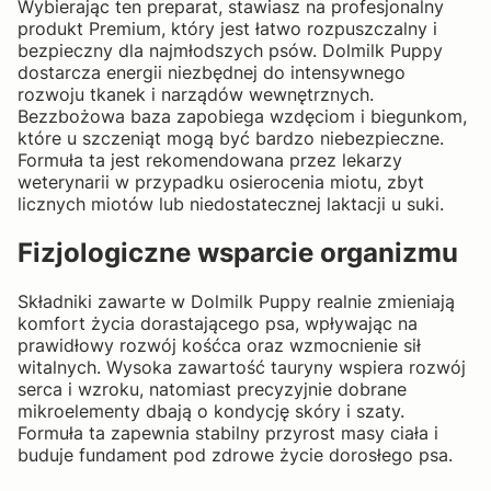
Wybierając ten preparat, stawiasz na profesjonalny
produkt Premium, który jest łatwo rozpuszczalny i
bezpieczny dla najmłodszych psów. Dolmilk Puppy
dostarcza energii niezbędnej do intensywnego
rozwoju tkanek i narządów wewnętrznych.
Bezzbożowa baza zapobiega wzdęciom i biegunkom,
które u szczeniąt mogą być bardzo niebezpieczne.
Formuła ta jest rekomendowana przez lekarzy
weterynarii w przypadku osierocenia miotu, zbyt
licznych miotów lub niedostatecznej laktacji u suki.
Fizjologiczne wsparcie organizmu
Składniki zawarte w Dolmilk Puppy realnie zmieniają
komfort życia dorastającego psa, wpływając na
prawidłowy rozwój kośćca oraz wzmocnienie sił
witalnych. Wysoka zawartość tauryny wspiera rozwój
serca i wzroku, natomiast precyzyjnie dobrane
mikroelementy dbają o kondycję skóry i szaty.
Formuła ta zapewnia stabilny przyrost masy ciała i
buduje fundament pod zdrowe życie dorosłego psa.