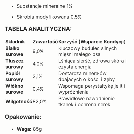
Substancje mineralne 1%
Skrobia modyfikowana 0,5%
TABELA ANALITYCZNA:
Składnik
Zawartość
Korzyść (Wsparcie Kondycji)
Białko
Kluczowy budulec silnych
9,0%
surowe
mięśni małego psa
Tłuszcz
Lśniąca sierść, zdrowa skóra i
4,0%
surowy
czysta energia
Popiół
Dostarcza minerałów
2,1%
surowy
dbających o kości i zęby
Włókno
Wspomaga perystaltykę jelit i
0,4%
surowe
wypróżnienia
Prawidłowe nawodnienie
Wilgotność
82,0%
tkanek i ochrona nerek
Opakowanie:
Waga:
85g