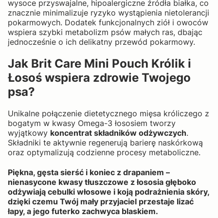
wysoce przyswajalne, hipoalergiczne źródła białka, co
znacznie minimalizuje ryzyko wystąpienia nietolerancji
pokarmowych. Dodatek funkcjonalnych ziół i owoców
wspiera szybki metabolizm psów małych ras, dbając
jednocześnie o ich delikatny przewód pokarmowy.
Jak Brit Care Mini Pouch Królik i
Łosoś wspiera zdrowie Twojego
psa?
Unikalne połączenie dietetycznego mięsa króliczego z
bogatym w kwasy Omega-3 łososiem tworzy
wyjątkowy
koncentrat składników odżywczych
.
Składniki te aktywnie regenerują barierę naskórkową
oraz optymalizują codzienne procesy metaboliczne.
Piękna, gęsta sierść i koniec z drapaniem –
nienasycone kwasy tłuszczowe z łososia głęboko
odżywiają cebulki włosowe i koją podrażnienia skóry,
dzięki czemu Twój mały przyjaciel przestaje lizać
łapy, a jego futerko zachwyca blaskiem.