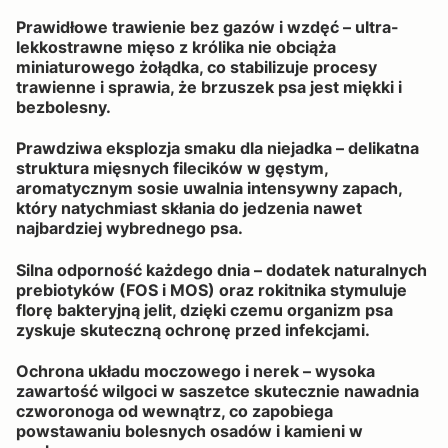
Prawidłowe trawienie bez gazów i wzdęć – ultra-
lekkostrawne mięso z królika nie obciąża
miniaturowego żołądka, co stabilizuje procesy
trawienne i sprawia, że brzuszek psa jest miękki i
bezbolesny.
Prawdziwa eksplozja smaku dla niejadka – delikatna
struktura mięsnych filecików w gęstym,
aromatycznym sosie uwalnia intensywny zapach,
który natychmiast skłania do jedzenia nawet
najbardziej wybrednego psa.
Silna odporność każdego dnia – dodatek naturalnych
prebiotyków (FOS i MOS) oraz rokitnika stymuluje
florę bakteryjną jelit, dzięki czemu organizm psa
zyskuje skuteczną ochronę przed infekcjami.
Ochrona układu moczowego i nerek – wysoka
zawartość wilgoci w saszetce skutecznie nawadnia
czworonoga od wewnątrz, co zapobiega
powstawaniu bolesnych osadów i kamieni w