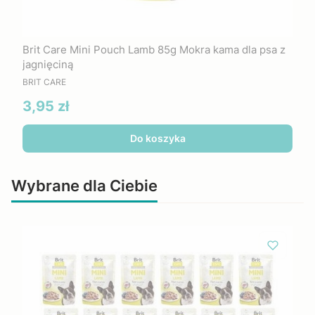
Brit Care Mini Pouch Lamb 85g Mokra kama dla psa z
jagnięciną
PRODUCENT
BRIT CARE
Cena
3,95 zł
Do koszyka
Wybrane dla Ciebie