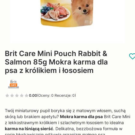
Brit Care Mini Pouch Rabbit &
Salmon 85g Mokra karma dla
psa z królikiem i łososiem
0.00
(Oceny: 0 Recenzje: 0)
Twój miniaturowy pupil boryka się z matowym włosem, suchą
skórą lub brakiem apetytu?
Mokra karma dla psa
Brit Care Mini
z lekkostrawnym królikiem i szlachetnym łososiem to idealna
karma na lśniącą sierść
. Delikatna, bezzbożowa formuła w
sosie błyskawicznie odżywia organizm małego psa.