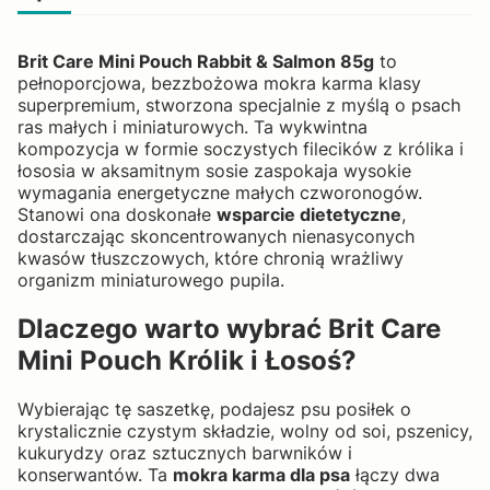
Brit Care Mini Pouch Rabbit & Salmon 85g
to
pełnoporcjowa, bezzbożowa mokra karma klasy
superpremium, stworzona specjalnie z myślą o psach
ras małych i miniaturowych. Ta wykwintna
kompozycja w formie soczystych filecików z królika i
łososia w aksamitnym sosie zaspokaja wysokie
wymagania energetyczne małych czworonogów.
Stanowi ona doskonałe
wsparcie dietetyczne
,
dostarczając skoncentrowanych nienasyconych
kwasów tłuszczowych, które chronią wrażliwy
organizm miniaturowego pupila.
Dlaczego warto wybrać Brit Care
Mini Pouch Królik i Łosoś?
Wybierając tę saszetkę, podajesz psu posiłek o
krystalicznie czystym składzie, wolny od soi, pszenicy,
kukurydzy oraz sztucznych barwników i
konserwantów. Ta
mokra karma dla psa
łączy dwa