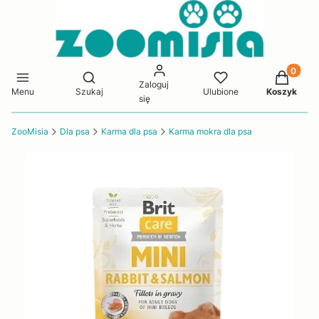
Produkty 
Otwórz wyszukiwarkę
Zaloguj
Menu
Szukaj
Ulubione
Koszyk
się
ZooMisia
Dla psa
Karma dla psa
Karma mokra dla psa