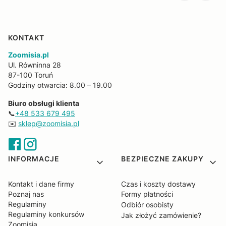
KONTAKT
Zoomisia.pl
Ul. Równinna 28
87-100 Toruń
Godziny otwarcia: 8.00 – 19.00
Biuro obsługi klienta
📞
+48 533 679 495
✉️
sklep@zoomisia.pl
Linki w stopce
INFORMACJE
BEZPIECZNE ZAKUPY
Kontakt i dane firmy
Czas i koszty dostawy
Poznaj nas
Formy płatności
Regulaminy
Odbiór osobisty
Regulaminy konkursów
Jak złożyć zamówienie?
Zoomisia