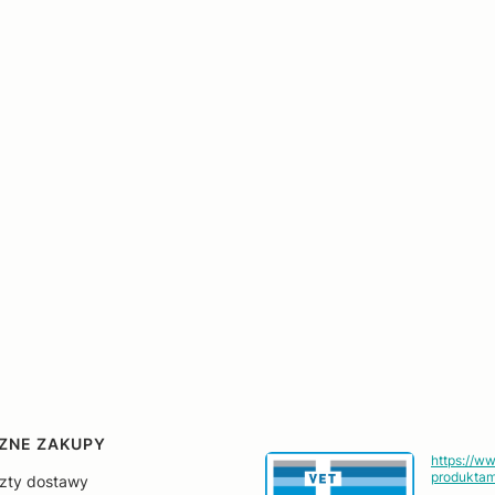
ZNE ZAKUPY
https://w
produktam
szty dostawy