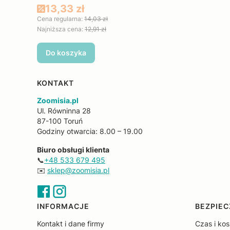
Cena promocyjna
13,33 zł
Cena regularna:
14,03 zł
Najniższa cena:
12,91 zł
Do koszyka
KONTAKT
Zoomisia.pl
Ul. Równinna 28
87-100 Toruń
Godziny otwarcia: 8.00 – 19.00
Biuro obsługi klienta
📞
+48 533 679 495
✉️
sklep@zoomisia.pl
Linki w stopce
INFORMACJE
BEZPIEC
Kontakt i dane firmy
Czas i ko