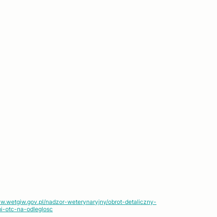
ww.wetgiw.gov.pl/nadzor-weterynaryjny/obrot-detaliczny-
i-otc-na-odleglosc